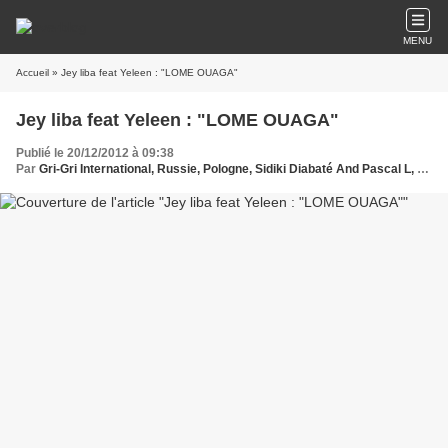
MENU
Accueil
» Jey liba feat Yeleen : "LOME OUAGA"
Jey liba feat Yeleen : "LOME OUAGA"
Publié le 20/12/2012 à 09:38
Par
Gri-Gri International, Russie, Pologne, Sidiki Diabaté And Pascal L, Ma solange oussou, New York, Blues, France, Love Paris, Music, Afrique, Sony, Hollywood, Lomlé, Ouga, Jey liba feat Yeleen ,Europe