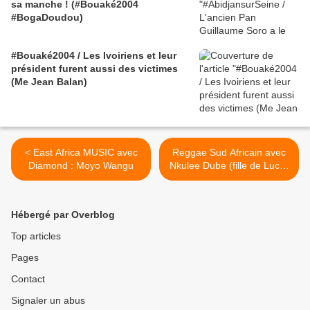
sa manche ! (#Bouaké2004
#BogaDoudou)
#Bouaké2004 / Les Ivoiriens et leur
président furent aussi des victimes
(Me Jean Balan)
< East Africa MUSIC avec
Reggae Sud Africain avec
Diamond : Moyo Wangu
Nkulee Dube (fille de Lucky
DUBE) - Love The Way >
Hébergé par Overblog
Top articles
Pages
Contact
Signaler un abus