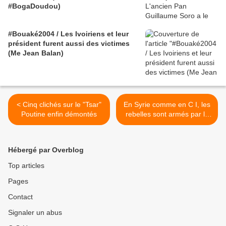
#BogaDoudou)
#Bouaké2004 / Les Ivoiriens et leur
président furent aussi des victimes
(Me Jean Balan)
< Cinq clichés sur le "Tsar"
En Syrie comme en C I, les
Poutine enfin démontés
rebelles sont armés par la
France... entre autres >
Hébergé par Overblog
Top articles
Pages
Contact
Signaler un abus