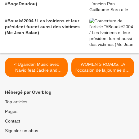
#BogaDoudou)
#Bouaké2004 / Les Ivoiriens et leur
président furent aussi des victimes
(Me Jean Balan)
< Ugandan Music avec
WOMEN'S ROADS…A
Navio feat Jackie and
l'occasion de la journée des
Fidempa - Wind It Up
femmes, RDV le 08 mars
2012!!! >
Hébergé par Overblog
Top articles
Pages
Contact
Signaler un abus