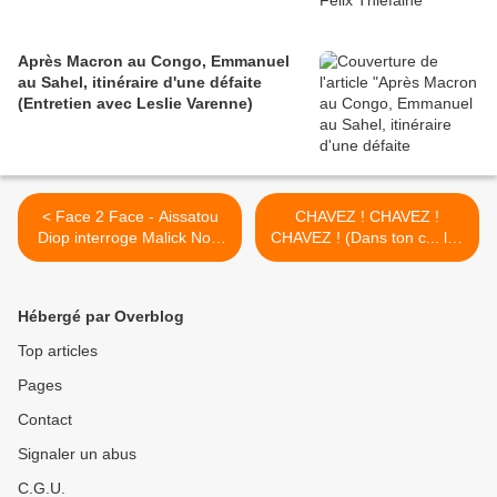
Après Macron au Congo, Emmanuel
au Sahel, itinéraire d'une défaite
(Entretien avec Leslie Varenne)
< Face 2 Face - Aissatou
CHAVEZ ! CHAVEZ !
Diop interroge Malick Noël
CHAVEZ ! (Dans ton c... les
Seck - 23/09/2012
médias occidentaux) >
Hébergé par Overblog
Top articles
Pages
Contact
Signaler un abus
C.G.U.