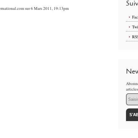
Sui
ternational.com sur 6 Mars 2011, 19:13pm
Fa
Twi
RS
New
Abonne
article
Email