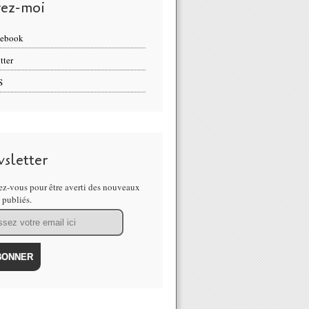
vez-moi
cebook
tter
S
sletter
z-vous pour être averti des nouveaux
s publiés.