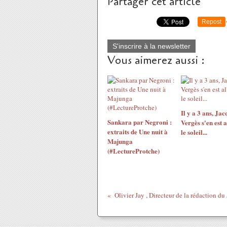
Partager cet article
Repost
S'inscrire à la newsletter
Vous aimerez aussi :
Il y a 3 ans, Jac
Sankara par Negroni :
Vergès s'en est a
extraits de Une nuit à
le soleil...
Majunga
(#LectureProtche)