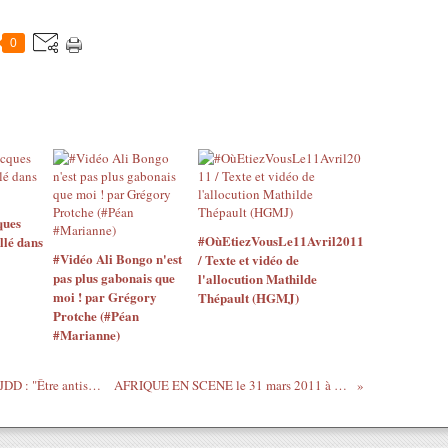
0
ques
#OùEtiezVousLe11Avril2011
llé dans
#Vidéo Ali Bongo n'est
/ Texte et vidéo de
pas plus gabonais que
l'allocution Mathilde
moi ! par Grégory
Thépault (HGMJ)
Protche (#Péan
#Marianne)
Olivier Jay , Directeur de la rédaction du JDD : "Être antisémite est plus grave qu'être raciste"
AFRIQUE EN SCENE le 31 mars 2011 à l’Elysée Montmartre - Paris