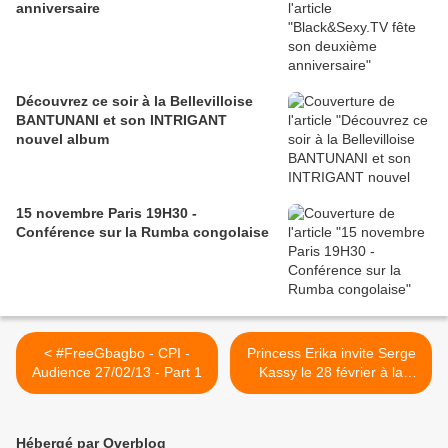
anniversaire
Découvrez ce soir à la Bellevilloise
BANTUNANI et son INTRIGANT
nouvel album
15 novembre Paris 19H30 -
Conférence sur la Rumba congolaise
< #FreeGbagbo - CPI -
Princess Erika invite Serge
Audience 27/02/13 - Part 1
Kassy le 28 février à la
Reine Blanche - Spot 2 >
Hébergé par Overblog