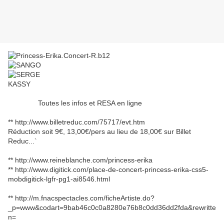
Toutes les infos et RESA en ligne
** http://www.billetreduc.com/75717/evt.htm
Réduction soit 9€, 13,00€/pers au lieu de 18,00€ sur Billet
Reduc...`
** http://www.reineblanche.com/princess-erika
** http://www.digitick.com/place-de-concert-princess-erika-css5-
mobdigitick-lgfr-pg1-ai8546.html
** http://m.fnacspectacles.com/ficheArtiste.do?
_p=www&codart=9bab46c0c0a8280e76b8c0dd36dd2fda&rewritte
n=