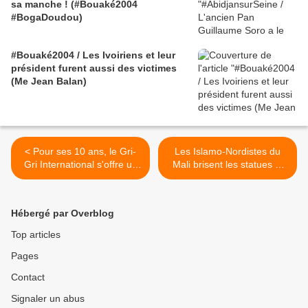
sa manche ! (#Bouaké2004
#BogaDoudou)
#Bouaké2004 / Les Ivoiriens et leur
président furent aussi des victimes
(Me Jean Balan)
< Pour ses 10 ans, le Gri-
Les Islamo-Nordistes du
Gri International s'offre un
Mali brisent les statues et
coup d'État franco-onusien !
brûlent les gri-gri !!! >
Hébergé par Overblog
Top articles
Pages
Contact
Signaler un abus