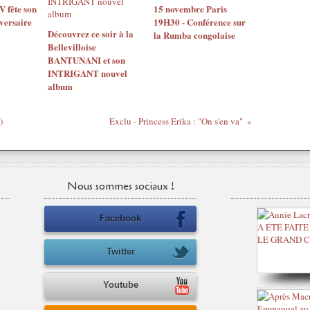
 fête son
15 novembre Paris
versaire
19H30 - Conférence sur
Découvrez ce soir à la
la Rumba congolaise
Bellevilloise
BANTUNANI et son
INTRIGANT nouvel
album
)
Exclu - Princess Erika : "On s'en va"
Nous sommes sociaux !
Facebook
Twitter
Youtube