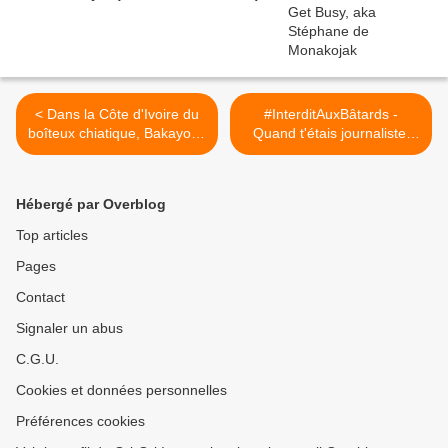
< Dans la Côte d'Ivoire du
#InterditAuxBâtards -
boîteux chiatique, Bakayoko
Quand t'étais journaliste,
bâillonne la société civile
Sear / Get Busy >
Hébergé par Overblog
Top articles
Pages
Contact
Signaler un abus
C.G.U.
Cookies et données personnelles
Préférences cookies