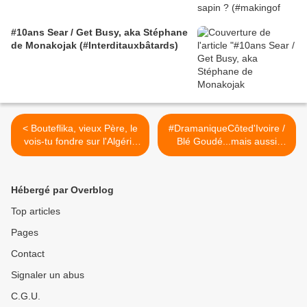
#10ans Sear / Get Busy, aka Stéphane
de Monakojak (#Interditauxbâtards)
< Bouteflika, vieux Père, le
#DramaniqueCôted'Ivoire /
vois-tu fondre sur l'Algérie
Blé Goudé...mais aussi
le printemps américain ?
Abéhi, Dogbo Blé, Séka
Séka ! >
Hébergé par Overblog
Top articles
Pages
Contact
Signaler un abus
C.G.U.