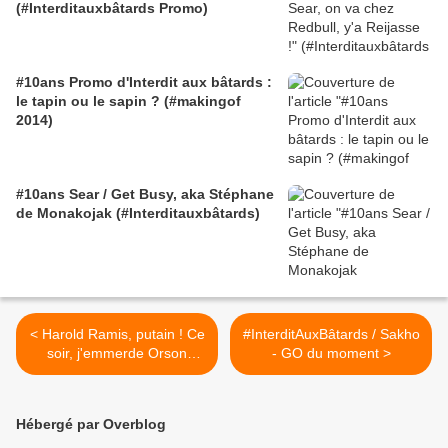
(#Interditauxbâtards Promo)
#10ans Promo d'Interdit aux bâtards :
le tapin ou le sapin ? (#makingof
2014)
#10ans Sear / Get Busy, aka Stéphane
de Monakojak (#Interditauxbâtards)
< Harold Ramis, putain ! Ce
#InterditAuxBâtards / Sakho
soir, j'emmerde Orson
- GO du moment >
Welles, je brûle Godard, je
piétine von Stroheim - par
Jérôme Reijasse
Hébergé par Overblog