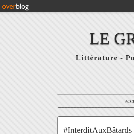
LE G
Littérature - P
ACC
#InterditAuxBâtards /