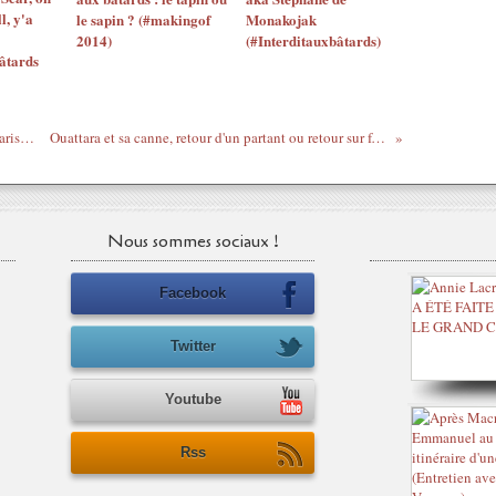
l, y'a
le sapin ? (#makingof
Monakojak
2014)
(#Interditauxbâtards)
âtards
Le gars Vantard débriefe le concert de Kaaris au Bataclan
Ouattara et sa canne, retour d'un partant ou retour sur fond d'adieux ?
Nous sommes sociaux !
Facebook
Twitter
Youtube
Rss