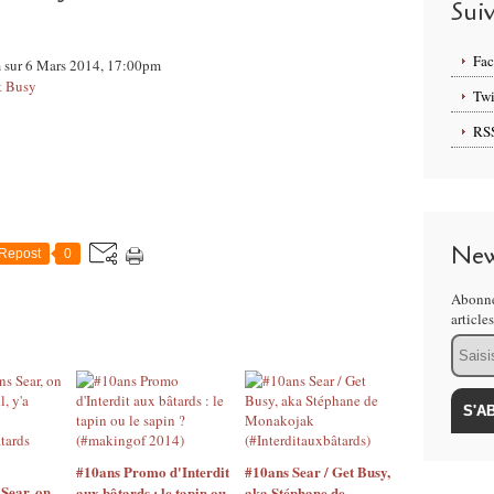
Sui
Fa
m sur 6 Mars 2014, 17:00pm
et Busy
Twi
RS
New
Repost
0
Abonne
article
Email
#10ans Promo d'Interdit
#10ans Sear / Get Busy,
Sear, on
aux bâtards : le tapin ou
aka Stéphane de