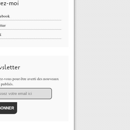
vez-moi
cebook
tter
S
sletter
z-vous pour être averti des nouveaux
s publiés.