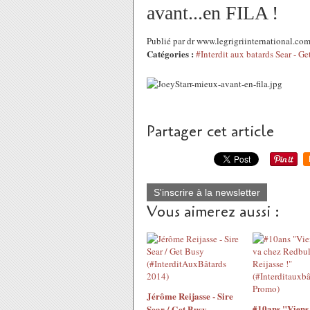
avant...en FILA !
Publié par dr www.legrigriinternational.co
Catégories :
#Interdit aux batards Sear - G
Partager cet article
S'inscrire à la newsletter
Vous aimerez aussi :
Jérôme Reijasse - Sire
#10ans "Viens 
Sear / Get Busy