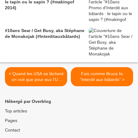
le tapin ou le sapin ? (#makingof
2014)
#10ans Sear / Get Busy, aka Stéphane
de Monakojak (#Interditauxbâtards)
< Quand les USA se lâchent
Fais comme Bruce lis
on voit que pour eux l'UE
"Interdit aux bâtards" >
c'est déjà l'UA
Hébergé par Overblog
Top articles
Pages
Contact