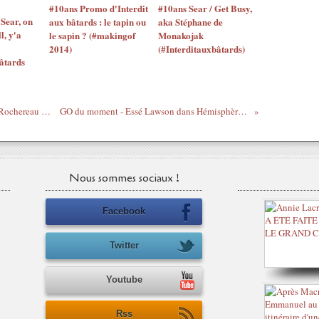
#10ans Promo d'Interdit
#10ans Sear / Get Busy,
Sear, on
aux bâtards : le tapin ou
aka Stéphane de
l, y'a
le sapin ? (#makingof
Monakojak
2014)
(#Interditauxbâtards)
âtards
The voice of Lightness / Mois Tabu Ley Rochereau - (& Afrisa international) Adija
GO du moment - Essé Lawson dans Hémisphère nord nouveau clip de Bams
Nous sommes sociaux !
Facebook
Twitter
Youtube
Rss