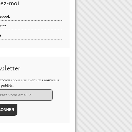
vez-moi
cebook
tter
S
sletter
z-vous pour être averti des nouveaux
s publiés.