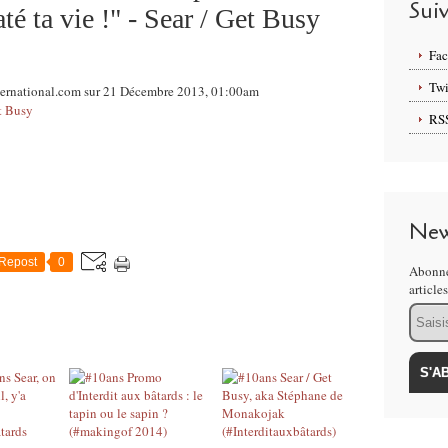
Sui
até ta vie !" - Sear / Get Busy
Fa
Twi
nternational.com sur 21 Décembre 2013, 01:00am
et Busy
RS
New
Repost
0
Abonne
article
Email