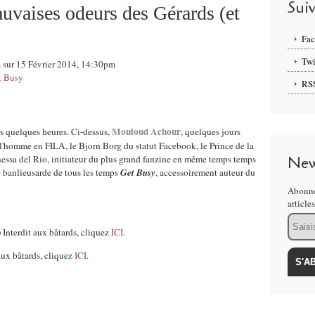
Sui
auvaises odeurs des Gérards (et
Fa
Twi
m sur 15 Février 2014, 14:30pm
et Busy
RS
Mouloud Achour
s quelques heures. Ci-dessus,
, quelques jours
 l'homme en FILA, le Bjorn Borg du statut Facebook, le Prince de la
essa del Rio, initiateur du plus grand fanzine en même temps temps
New
 banlieusarde de tous les temps
Get Busy
, accessoirement auteur du
Abonne
article
Email
) Interdit aux bâtards, cliquez
ICI
.
aux bâtards, cliquez
ICI
.