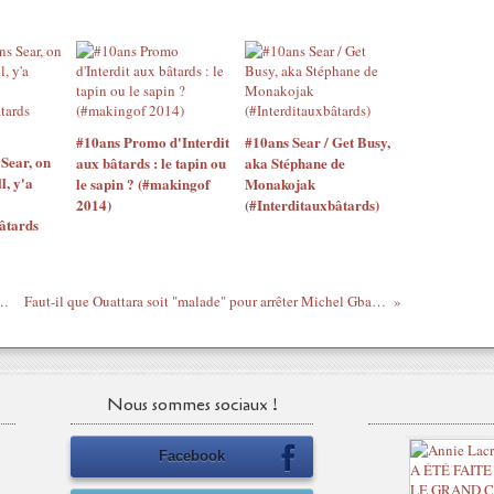
#10ans Promo d'Interdit
#10ans Sear / Get Busy,
Sear, on
aux bâtards : le tapin ou
aka Stéphane de
l, y'a
le sapin ? (#makingof
Monakojak
2014)
(#Interditauxbâtards)
âtards
yeur pour Sear & son éditeur chez l'imprimeur
Faut-il que Ouattara soit "malade" pour arrêter Michel Gbagbo et l'empêcher de venir devant un juge à Paris ?
Nous sommes sociaux !
Facebook