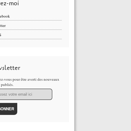
vez-moi
cebook
tter
S
sletter
z-vous pour être averti des nouveaux
s publiés.