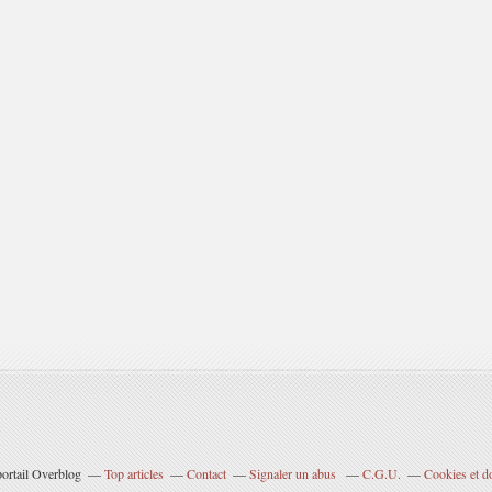
portail Overblog
Top articles
Contact
Signaler un abus
C.G.U.
Cookies et d