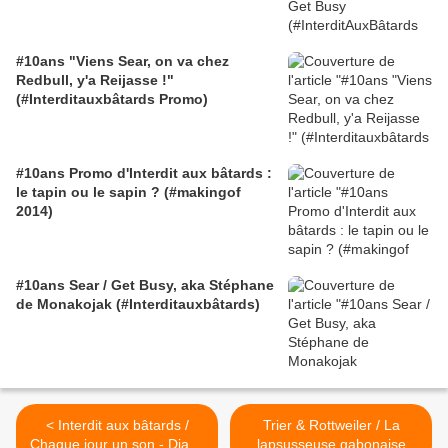
#10ans "Viens Sear, on va chez
Redbull, y'a Reijasse !"
(#Interditauxbâtards Promo)
#10ans Promo d'Interdit aux bâtards :
le tapin ou le sapin ? (#makingof
2014)
#10ans Sear / Get Busy, aka Stéphane
de Monakojak (#Interditauxbâtards)
< Interdit aux bâtards /
Trier & Rottweiler / La
Chaque jour un son - Diana
lapsusseuse gabonaise