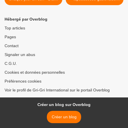
Ross & Larry "JR" Hagman
Désirée Singatady sait se
: "You are everything"
défendre ! - Go du moment
>
Hébergé par Overblog
Top articles
Pages
Contact
Signaler un abus
C.G.U.
Cookies et données personnelles
Préférences cookies
Voir le profil de Gri-Gri International sur le portail Overblog
Créer un blog sur Overblog
Créer un blog