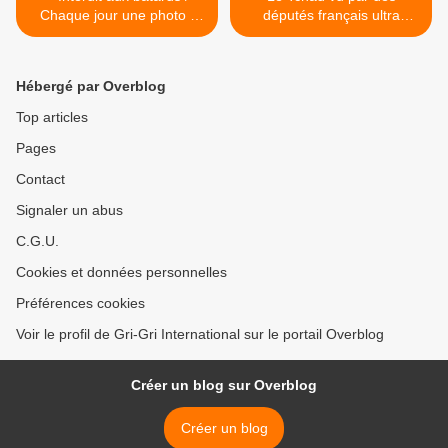
Chaque jour une photo -
députés français ultra
Ladies Love Sear / Get
complaisants avec Déby-
Busy
de-Boisson ! >
Hébergé par Overblog
Top articles
Pages
Contact
Signaler un abus
C.G.U.
Cookies et données personnelles
Préférences cookies
Voir le profil de Gri-Gri International sur le portail Overblog
Créer un blog sur Overblog
Créer un blog