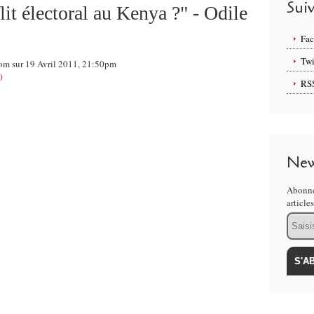
Sui
lit électoral au Kenya ?" - Odile
Fa
Twi
com sur 19 Avril 2011, 21:50pm
0
RS
New
Abonne
article
Email