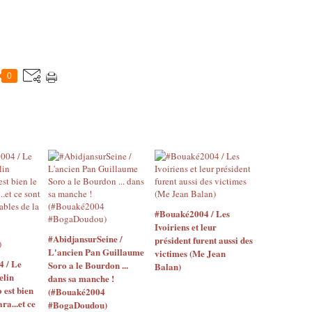
0
#Bouaké2004 / Les
Ivoiriens et leur
#AbidjansurSeine /
président furent aussi des
L'ancien Pan Guillaume
victimes (Me Jean
4 / Le
Soro a le Bourdon ...
Balan)
elin
dans sa manche !
o est bien
(#Bouaké2004
ara...et ce
#BogaDoudou)