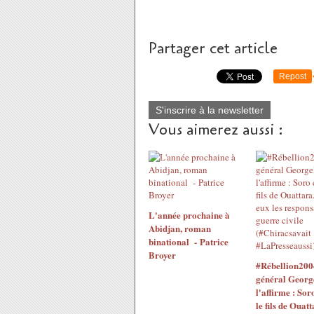
Partager cet article
Repost
S'inscrire à la newsletter
Vous aimerez aussi :
L'année prochaine à
Abidjan, roman
binational - Patrice
Broyer
#Rébellion200
général Georg
l'affirme : Sor
le fils de Ouatt