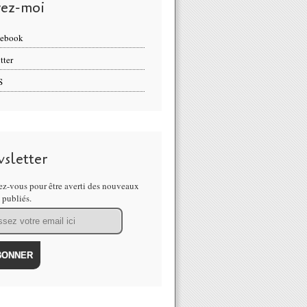
vez-moi
cebook
tter
S
sletter
z-vous pour être averti des nouveaux
s publiés.