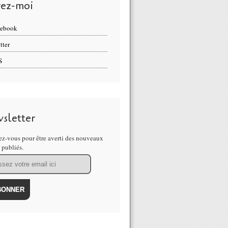
vez-moi
cebook
tter
S
sletter
z-vous pour être averti des nouveaux
s publiés.