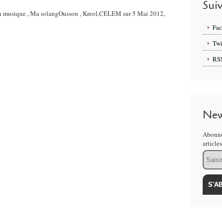
Sui
nion musique , Ma solangOussou , Kreol,CÉLEM sur 5 Mai 2012,
Fa
Twi
RS
New
Abonne
article
Email