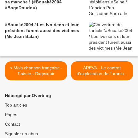
sa manche ! (#Bouaké2004
#BogaDoudou)
#Bouaké2004 / Les Ivoiriens et leur
président furent aussi des victimes
(Me Jean Balan)
< Mois chanson française -
AREVA - Le contrat
Fais-le - Diapsiquir
d'exploitation de l'uranium
nigérien arrive à terme au
31 décembre 2013 >
Hébergé par Overblog
Top articles
Pages
Contact
Signaler un abus