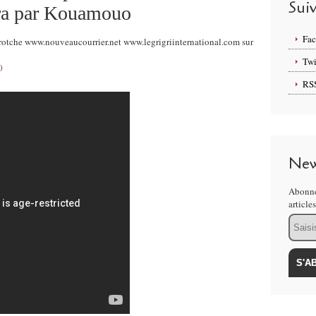
Sui
ira par Kouamouo
Fa
otche www.nouveaucourrier.net www.legrigriinternational.com sur
Twi
0
RS
New
Abonne
article
Email