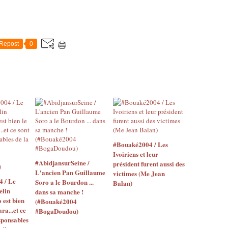
Repost
0
#Bouaké2004 / Les
Ivoiriens et leur
#AbidjansurSeine /
président furent aussi des
L'ancien Pan Guillaume
victimes (Me Jean
4 / Le
Soro a le Bourdon ...
Balan)
elin
dans sa manche !
o est bien
(#Bouaké2004
ara...et ce
#BogaDoudou)
sponsables