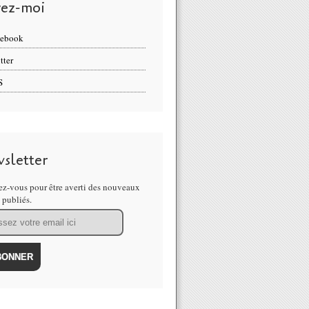
vez-moi
cebook
tter
S
sletter
z-vous pour être averti des nouveaux
s publiés.