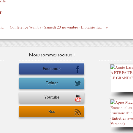
vile
i)
Mois chanson française - La gaule du matin - Costes
Conférence Wumba - Samedi 23 novembre - Librairie Tamery à Paris
Nous sommes sociaux !
Facebook
Twitter
Youtube
Rss