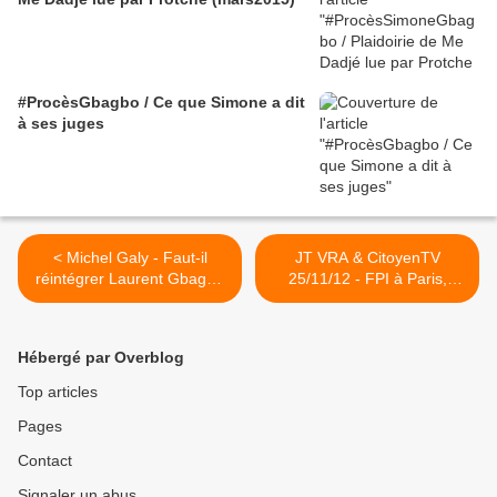
#ProcèsGbagbo / Ce que Simone a dit
à ses juges
< Michel Galy - Faut-il
JT VRA & CitoyenTV
réintégrer Laurent Gbagbo
25/11/12 - FPI à Paris,
dans le jeu politique ivoirien
Syrie, Défense, Verschave,
? - Afrik.com 15/11/2012
Soudan du Sud... >
Hébergé par Overblog
Top articles
Pages
Contact
Signaler un abus