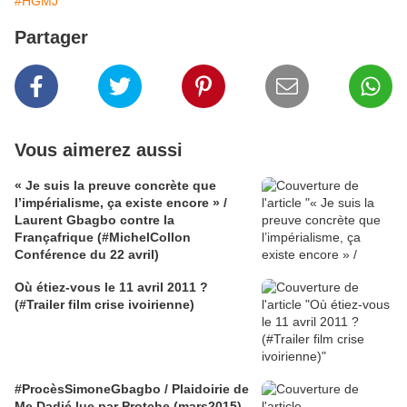
#HGMJ
Partager
Vous aimerez aussi
« Je suis la preuve concrète que
l’impérialisme, ça existe encore » /
Laurent Gbagbo contre la
Françafrique (#MichelCollon
Conférence du 22 avril)
Où étiez-vous le 11 avril 2011 ?
(#Trailer film crise ivoirienne)
#ProcèsSimoneGbagbo / Plaidoirie de
Me Dadjé lue par Protche (mars2015)