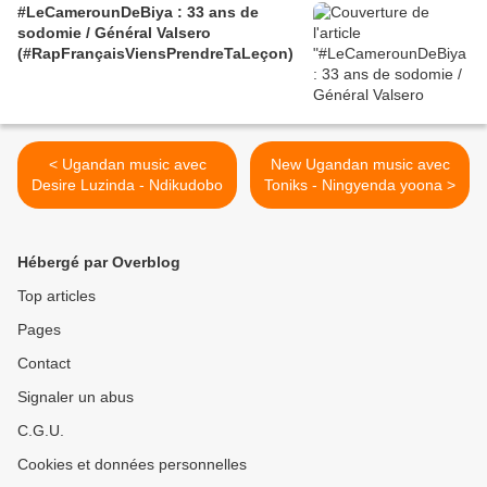
#LeCamerounDeBiya : 33 ans de
sodomie / Général Valsero
(#RapFrançaisViensPrendreTaLeçon)
< Ugandan music avec
New Ugandan music avec
Desire Luzinda - Ndikudobo
Toniks - Ningyenda yoona >
Hébergé par Overblog
Top articles
Pages
Contact
Signaler un abus
C.G.U.
Cookies et données personnelles