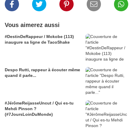
Vous aimerez aussi
#DestinDeRappeur / Mokobe (113)
inaugure sa ligne de TacoShake
Despo Rutti, rappeur à écouter même
quand il parle...
#JérômeReijasseUncut / Qui es-tu
Mehdi Pinson ?
(#7JoursLoinDuMonde)