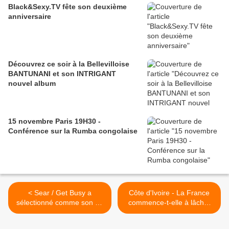
Black&Sexy.TV fête son deuxième
anniversaire
Découvrez ce soir à la Bellevilloise
BANTUNANI et son INTRIGANT
nouvel album
15 novembre Paris 19H30 -
Conférence sur la Rumba congolaise
< Sear / Get Busy a
Côte d'Ivoire - La France
sélectionné comme son du
commence-t-elle à lâcher
jour... Semaine - Ce soir je
Ado & Soro ? >
suis pd