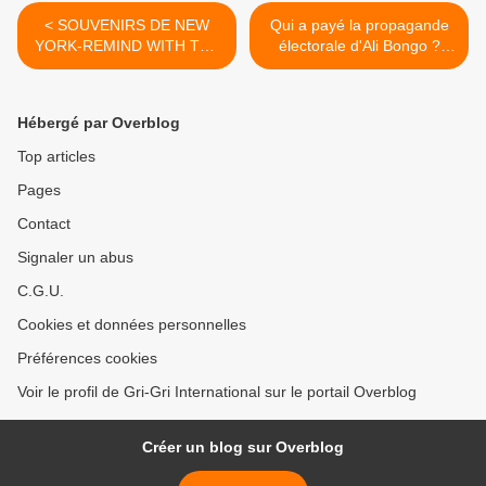
< SOUVENIRS DE NEW
Qui a payé la propagande
YORK-REMIND WITH THE
électorale d'Ali Bongo ?
OFFICIAL VIDEO OF Jay-Z
L'État gabonais ? >
Feat. Alicia Keys - Empire
State Of Mind
Hébergé par Overblog
Top articles
Pages
Contact
Signaler un abus
C.G.U.
Cookies et données personnelles
Préférences cookies
Voir le profil de Gri-Gri International sur le portail Overblog
Créer un blog sur Overblog