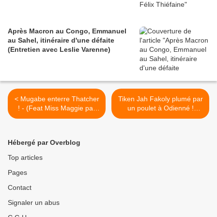
Après Macron au Congo, Emmanuel
au Sahel, itinéraire d'une défaite
(Entretien avec Leslie Varenne)
< Mugabe enterre Thatcher
Tiken Jah Fakoly plumé par
! - (Feat Miss Maggie par
un poulet à Odienné !
Renaud en anglais et par
(Imaginez ça sous Gbagbo)
Doc Gynéco)
>
Hébergé par Overblog
Top articles
Pages
Contact
Signaler un abus