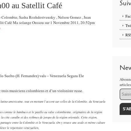
Sui
0 au Satellit Café
Fa
de Colombie, Sasha Rozhdestvensky , Nelson Gomez , Juan
ellit Café Ma solange Oussou sur 1 Novembre 2011, 20:52pm
Twi
e
RS
New
 Suelto (H. Fernandez) vals – Venezuela Segura Ele
Abonne
article
Email
trois musiciens colombiens et d’un violoniste russe.
tino-américaine, tout en mettant l’accent sur celles de la Colombie, du Venezuela
s comme le bambuco et le pasillo ou valse colombienne, originaires de la région
la côte caraïbe et des rythmes de joropo de la région orientale. Cette région,
e partagée entre la Colombie et le Venezuela. On y trouve une seule et même culture
léter le répertoire vénézuélien.