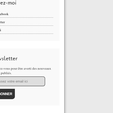
vez-moi
cebook
tter
S
sletter
z-vous pour être averti des nouveaux
s publiés.