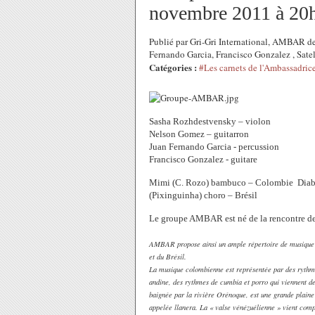
novembre 2011 à 20h0
Publié par Gri-Gri International, AMBAR 
Fernando Garcia, Francisco Gonzalez , Sat
Catégories :
#Les carnets de l'Ambassadric
Sasha Rozhdestvensky – violon
Nelson Gomez – guitarron
Juan Fernando Garcia - percussion
Francisco Gonzalez - guitare
Mimi (C. Rozo) bambuco – Colombie Diablo
(Pixinguinha) choro – Brésil
Le groupe AMBAR est né de la rencontre de 
AMBAR propose ainsi un ample répertoire de musique la
et du Brésil.
La musique colombienne est représentée par des rythme
andine, des rythmes de cumbia et porro qui viennent de 
baignée par la rivière Orénoque, est une grande plain
appelée llanera. La « valse vénézuélienne » vient comp