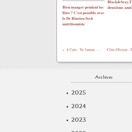
Black&Sexy.TV
Bien manger pendant les
deuxième anni
fêtes ? C'est possible avec
le Dr Binetou Seck
nutritionniste
4 Cats - Ya 3antar - فور كاتس - يا عنتر
Archives
2025
2024
2023