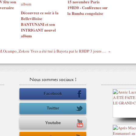
 fête son
15 novembre Paris
versaire
19H30 - Conférence sur
Découvrez ce soir à la
la Rumba congolaise
Bellevilloise
BANTUNANI et son
INTRIGANT nouvel
album
Côte d'Ivoire - M.Ocampo, Zokou Yves a été tué à Bayota par le RHDP 3 jours avant le 28 novembre 2010, a-t-il droit à la CPI ?
Nous sommes sociaux !
Facebook
Twitter
Youtube