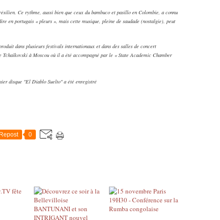
silien. Ce rythme, aussi bien que ceux du bambuco et pasillo en Colombie, a connu
re en portugais « pleurs », mais cette musique, pleine de saudade (nostalgie), peut
duit dans plusieurs festivals internationaux et dans des salles de concert
lle Tchaïkovski à Moscou où il a été accompagné par le « State Academic Chamber
ier disque "El Diablo Suelto" a été enregistré
Repost
0