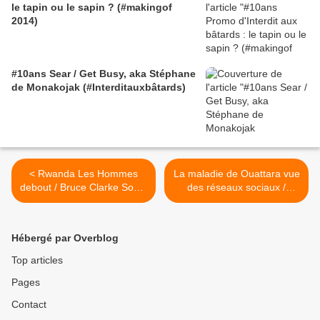
le tapin ou le sapin ? (#makingof
2014)
#10ans Sear / Get Busy, aka Stéphane
de Monakojak (#Interditauxbâtards)
< Rwanda Les Hommes
La maladie de Ouattara vue
debout / Bruce Clarke Sonia
des réseaux sociaux /
Rolland - 24/03/14
Claudus Kouadio >
Hébergé par Overblog
Top articles
Pages
Contact