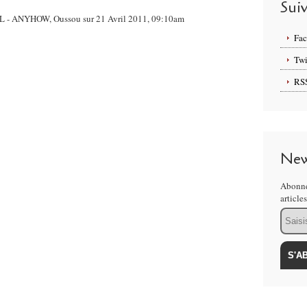
Sui
EL - ANYHOW, Oussou sur 21 Avril 2011, 09:10am
Fa
Twi
RS
New
Abonne
article
Email