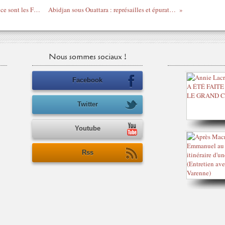
Pour la Télévision Suisse Romande aussi ce sont les Forces françaises qui ont enlevé Laurent Gbagbo
Abidjan sous Ouattara : représailles et épuration ethnique - semaine du 11 avril 2011
Nous sommes sociaux !
Facebook
Twitter
Youtube
Rss