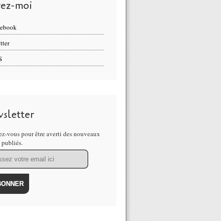
vez-moi
cebook
tter
S
sletter
z-vous pour être averti des nouveaux
s publiés.