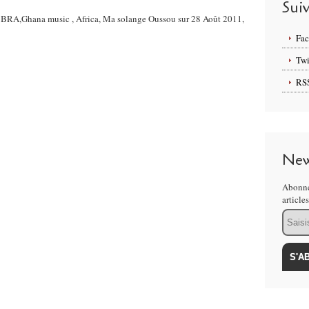
Sui
i: BRA,Ghana music , Africa, Ma solange Oussou sur 28 Août 2011,
Fa
Twi
RS
New
Abonne
article
Email