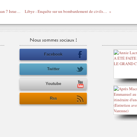
85 dead Libyan civilians are less worth than 7 Israelis - Mr Ceccaldi (Lawyer of the Libyan state)
Libye - Enquête sur un bombardement de civils par l'OTAN d'Obama, Cameron et Sarkozy
Nous sommes sociaux !
Facebook
Twitter
Youtube
Rss