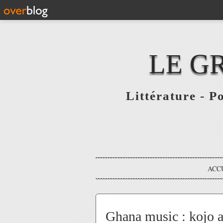
LE G
Littérature - P
ACC
Ghana music : kojo 