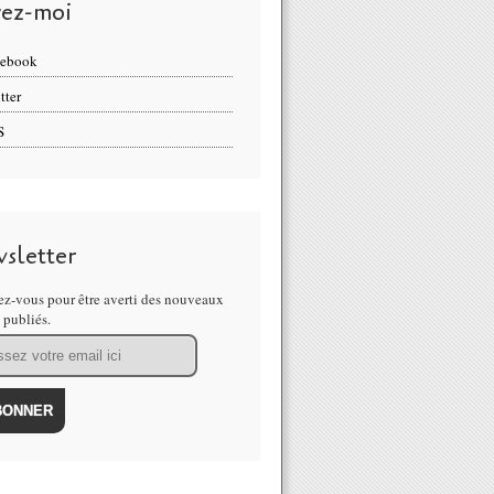
vez-moi
cebook
tter
S
sletter
z-vous pour être averti des nouveaux
s publiés.