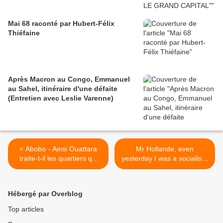
Mai 68 raconté par Hubert-Félix
Thiéfaine
Après Macron au Congo, Emmanuel
au Sahel, itinéraire d'une défaite
(Entretien avec Leslie Varenne)
< Abobo - Ainsi Ouattara
Mr Hollande, even
traite-t-il les quartiers qui
yesterday I was a socialist -
votèrent pour lui
Malick Noël Seck -
10/15/2012 >
Hébergé par Overblog
Top articles