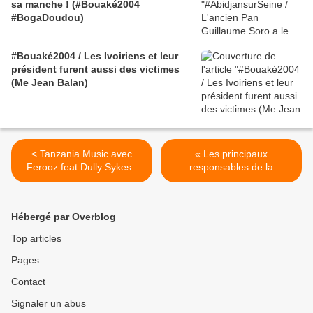
sa manche ! (#Bouaké2004
#BogaDoudou)
#Bouaké2004 / Les Ivoiriens et leur
président furent aussi des victimes
(Me Jean Balan)
< Tanzania Music avec
« Les principaux
Ferooz feat Dully Sykes :
responsables de la
Rusha Kila Kipindi
falsification des prix sur le
marché sont les
multinationales » - Thabo
Hébergé par Overblog
Mbeki >
Top articles
Pages
Contact
Signaler un abus