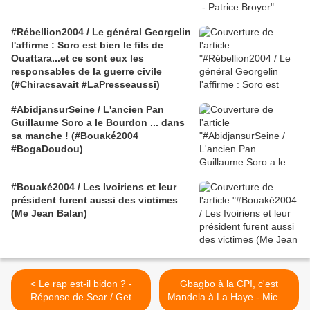
#Rébellion2004 / Le général Georgelin
l'affirme : Soro est bien le fils de
Ouattara...et ce sont eux les
responsables de la guerre civile
(#Chiracsavait #LaPresseaussi)
#AbidjansurSeine / L'ancien Pan
Guillaume Soro a le Bourdon ... dans
sa manche ! (#Bouaké2004
#BogaDoudou)
#Bouaké2004 / Les Ivoiriens et leur
président furent aussi des victimes
(Me Jean Balan)
< Le rap est-il bidon ? -
Gbagbo à la CPI, c'est
Réponse de Sear / Get
Mandela à La Haye - Michel