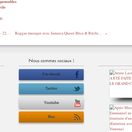
sponsables
vile
i)
Gbagbo CPI Audience 4 Procureur part 2 - 22/02/13
Reggae musique avec Jamaica Queen Ifrica & Ritchie Spice
Nous sommes sociaux !
Facebook
Twitter
Youtube
Rss