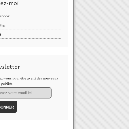
vez-moi
cebook
tter
S
sletter
z-vous pour être averti des nouveaux
s publiés.