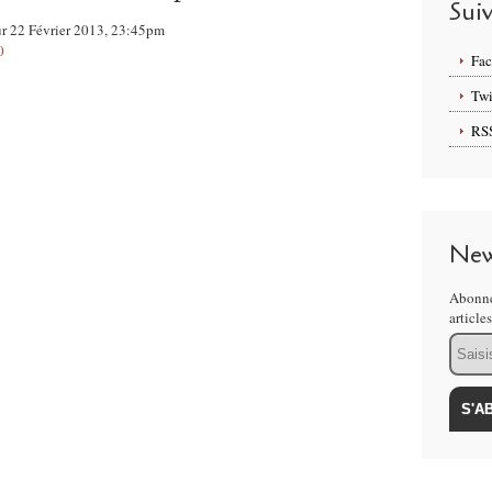
Sui
ur 22 Février 2013, 23:45pm
0
Fa
Twi
RS
New
Abonne
article
Email