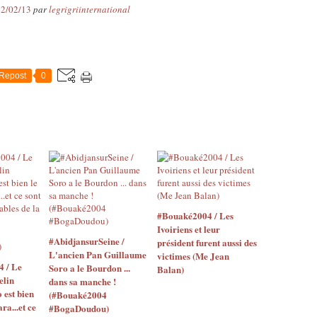
22/02/13
par
legrigriinternational
Repost
0
#Bouaké2004 / Les
Ivoiriens et leur
#AbidjansurSeine /
président furent aussi des
L'ancien Pan Guillaume
victimes (Me Jean
4 / Le
Soro a le Bourdon ...
Balan)
elin
dans sa manche !
o est bien
(#Bouaké2004
ara...et ce
#BogaDoudou)