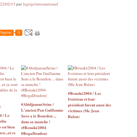
 22/02/13
par
legrigriinternational
Repost
0
#Bouaké2004 / Les
Ivoiriens et leur
#AbidjansurSeine /
président furent aussi des
L'ancien Pan Guillaume
victimes (Me Jean
4 / Le
Soro a le Bourdon ...
Balan)
elin
dans sa manche !
o est bien
(#Bouaké2004
ara...et ce
#BogaDoudou)