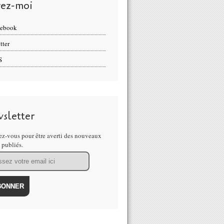
vez-moi
cebook
tter
S
sletter
z-vous pour être averti des nouveaux
s publiés.