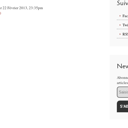
Sui
ur 22 Février 2013, 23:35pm
0
Fa
Twi
RS
New
Abonne
article
Email