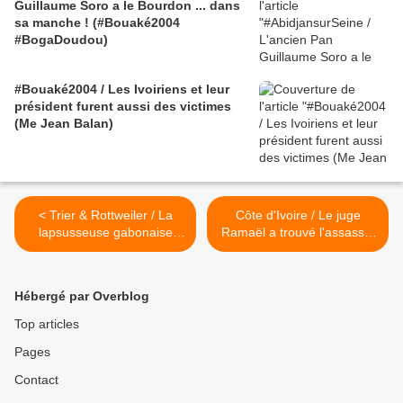
Guillaume Soro a le Bourdon ... dans
sa manche ! (#Bouaké2004
#BogaDoudou)
#Bouaké2004 / Les Ivoiriens et leur
président furent aussi des victimes
(Me Jean Balan)
< Trier & Rottweiler / La
Côte d'Ivoire / Le juge
lapsusseuse gabonaise
Ramaël a trouvé l'assassin
Désirée Singatady sait se
de Guy-André Kieffer ! >
défendre ! - Go du moment
Hébergé par Overblog
Top articles
Pages
Contact