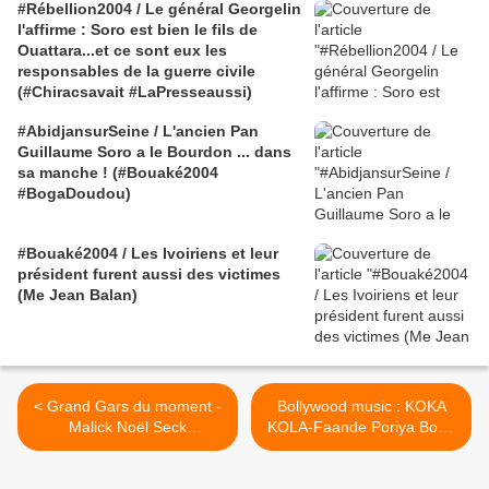
#Rébellion2004 / Le général Georgelin
l'affirme : Soro est bien le fils de
Ouattara...et ce sont eux les
responsables de la guerre civile
(#Chiracsavait #LaPresseaussi)
#AbidjansurSeine / L'ancien Pan
Guillaume Soro a le Bourdon ... dans
sa manche ! (#Bouaké2004
#BogaDoudou)
#Bouaké2004 / Les Ivoiriens et leur
président furent aussi des victimes
(Me Jean Balan)
< Grand Gars du moment -
Bollywood music : KOKA
Malick Noël Seck
KOLA-Faande Poriya Boga
"provisoirement" libre à
Kanande Re Feat. Sohom &
Saint-Louis
Srabonti (Telugu) >