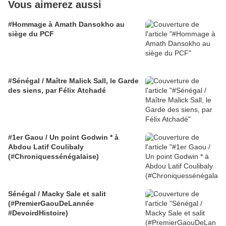
Vous aimerez aussi
#Hommage à Amath Dansokho au
siège du PCF
#Sénégal / Maître Malick Sall, le Garde
des siens, par Félix Atchadé
#1er Gaou / Un point Godwin * à
Abdou Latif Coulibaly
(#Chroniquessénégalaise)
Sénégal / Macky Sale et salit
(#PremierGaouDeLannée
#DevoirdHistoire)