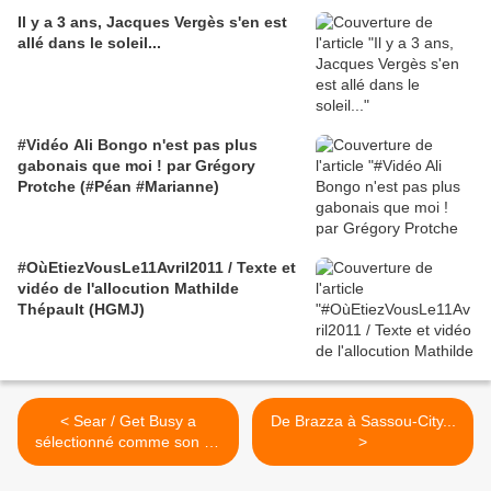
Il y a 3 ans, Jacques Vergès s'en est
allé dans le soleil...
#Vidéo Ali Bongo n'est pas plus
gabonais que moi ! par Grégory
Protche (#Péan #Marianne)
#OùEtiezVousLe11Avril2011 / Texte et
vidéo de l'allocution Mathilde
Thépault (HGMJ)
< Sear / Get Busy a
De Brazza à Sassou-City...
sélectionné comme son du
>
jour... Semaine vacances