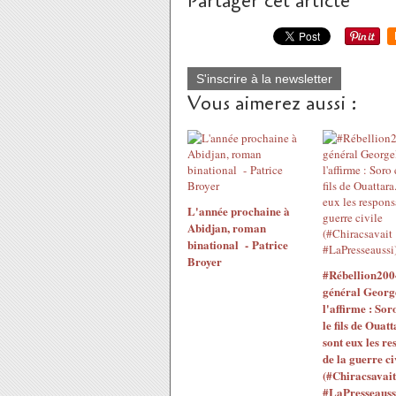
Partager cet article
S'inscrire à la newsletter
Vous aimerez aussi :
L'année prochaine à
Abidjan, roman
binational - Patrice
Broyer
#Rébellion200
général Georg
l'affirme : Sor
le fils de Ouatt
sont eux les re
de la guerre ci
(#Chiracsavait
#LaPresseauss