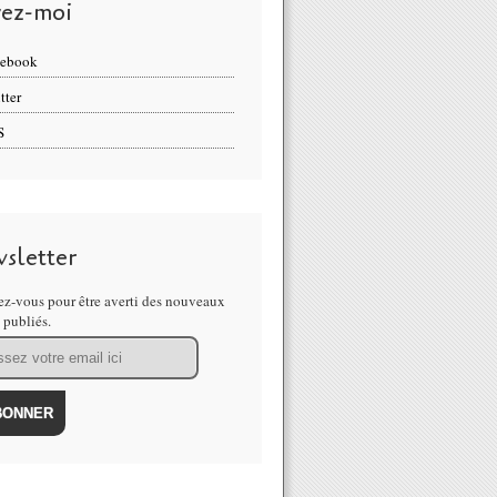
vez-moi
cebook
tter
S
sletter
z-vous pour être averti des nouveaux
s publiés.