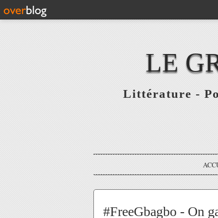
LE G
Littérature - P
ACC
#FreeGbagbo - On ga