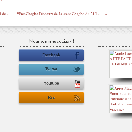
#FreeGbagbo - Le communiqué du 9 avril de Don Mello cité par la défense
#FreeGbagbo Discours de Laurent Gbagbo du 21/12/10 cité par la défense à la CPI
Nous sommes sociaux !
Facebook
Twitter
Youtube
Rss