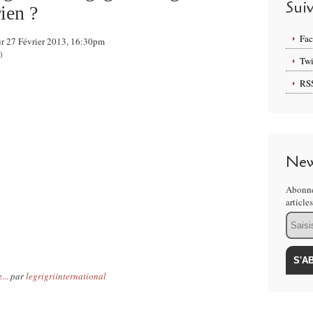
Sui
rien ?
Fa
ur 27 Février 2013, 16:30pm
0
Twi
RS
New
Abonne
article
Email
...
par
legrigriinternational