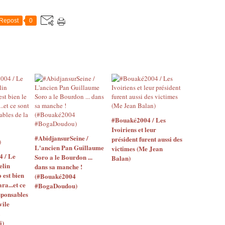
Repost
0
#Bouaké2004 / Les
Ivoiriens et leur
#AbidjansurSeine /
président furent aussi des
L'ancien Pan Guillaume
victimes (Me Jean
4 / Le
Soro a le Bourdon ...
Balan)
elin
dans sa manche !
o est bien
(#Bouaké2004
ara...et ce
#BogaDoudou)
sponsables
vile
i)