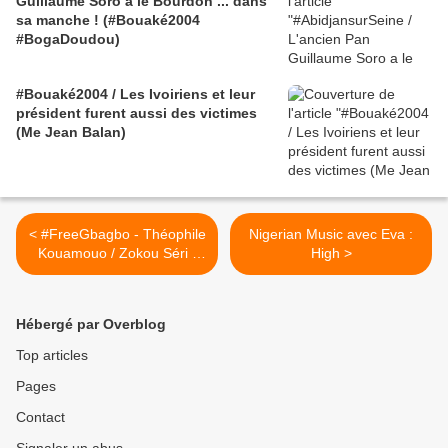
Guillaume Soro a le Bourdon ... dans
sa manche ! (#Bouaké2004
#BogaDoudou)
#Bouaké2004 / Les Ivoiriens et leur
président furent aussi des victimes
(Me Jean Balan)
< #FreeGbagbo - Théophile
Nigerian Music avec Eva :
Kouamouo / Zokou Séri -
High >
Intégrale causerie sur la
CPI - 18/03/2013
Hébergé par Overblog
Top articles
Pages
Contact