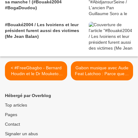
sa manche ! (#Bouaké2004
#BogaDoudou)
#Bouaké2004 / Les Ivoiriens et leur
président furent aussi des victimes
(Me Jean Balan)
< #FreeGbagbo - Bernard
Gabon musique avec Aude
Houdin et le Dr Mouketou
Feat Latchoo : Parce que je
débriefent l'audience de la
n'aime que toi >
CPI - 1/03/13
Hébergé par Overblog
Top articles
Pages
Contact
Signaler un abus