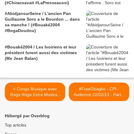
(#Chiracsavait #LaPresseaussi)
#AbidjansurSeine / L'ancien Pan
Guillaume Soro a le Bourdon ... dans
sa manche ! (#Bouaké2004
#BogaDoudou)
#Bouaké2004 / Les Ivoiriens et leur
président furent aussi des victimes
(Me Jean Balan)
< Congo Musique avec
#FreeGbagbo - CPI -
Roga Roga Extra Musica :
Audience 22/02/13 - Part 3
Les Gouts et les Couleurs
>
Hébergé par Overblog
Top articles