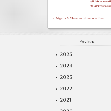
(#Chiracsavait
#LaPresseauss
Nigeria & Ghana musique avec Becca feat 2Face : Badman Badgirl
Archives
2025
2024
2023
2022
2021