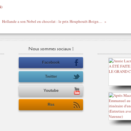
i)
Hollande a son Nobel en chocolat : le prix Houphouët-Boigny ! Pour trahison, atlantisme et militarisme ?
Nous sommes sociaux !
Facebook
Twitter
Youtube
Rss