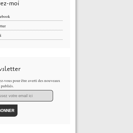
vez-moi
cebook
tter
S
sletter
z-vous pour être averti des nouveaux
s publiés.