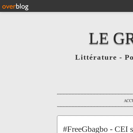
LE G
Littérature - P
ACC
#FreeGbagbo - CEI s