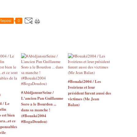
Repost
0
#Bouaké2004 / Les
Ivoiriens et leur
#AbidjansurSeine /
président furent aussi des
L'ancien Pan Guillaume
victimes (Me Jean
4 / Le
Soro a le Bourdon ...
Balan)
elin
dans sa manche !
o est bien
(#Bouaké2004
ara...et ce
#BogaDoudou)
sponsables
vile