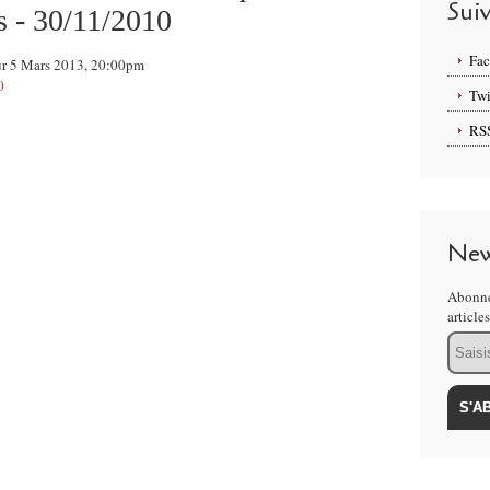
Sui
s - 30/11/2010
Fa
sur 5 Mars 2013, 20:00pm
0
Twi
RS
New
Abonne
article
Email