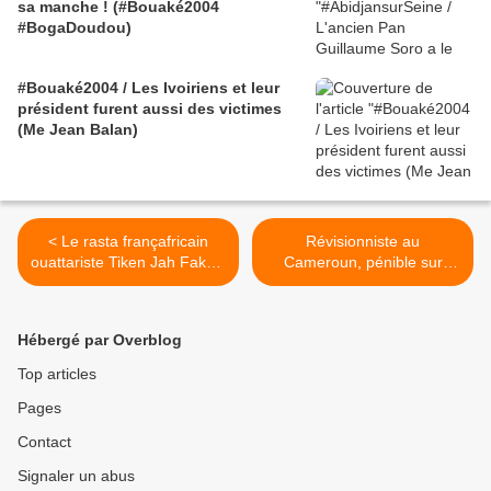
sa manche ! (#Bouaké2004
#BogaDoudou)
#Bouaké2004 / Les Ivoiriens et leur
président furent aussi des victimes
(Me Jean Balan)
< Le rasta françafricain
Révisionniste au
ouattariste Tiken Jah Fakoly
Cameroun, pénible sur
est-il toujours réfugié
octobre 61 : FILLON
politique en France ?
FERME-LA ! >
Hébergé par Overblog
Top articles
Pages
Contact
Signaler un abus