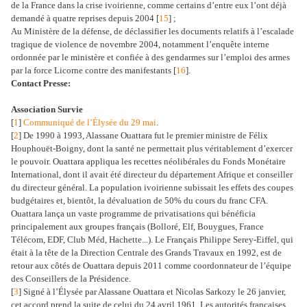
de la France dans la crise ivoirienne, comme certains d’entre eux l’ont déjà
demandé à quatre reprises depuis 2004 [
15
] ;
Au Ministère de la défense, de déclassifier les documents relatifs à l’escalade
tragique de violence de novembre 2004, notamment l’enquête interne
ordonnée par le ministère et confiée à des gendarmes sur l’emploi des armes
par la force Licorne contre des manifestants [
16
].
Contact Presse:
Association Survie
[
1
]
Communiqué de l’Élysée du 29 mai
.
[
2
] De 1990 à 1993, Alassane Ouattara fut le premier ministre de Félix
Houphouët-Boigny, dont la santé ne permettait plus véritablement d’exercer
le pouvoir. Ouattara appliqua les recettes néolibérales du Fonds Monétaire
International, dont il avait été directeur du département Afrique et conseiller
du directeur général. La population ivoirienne subissait les effets des coupes
budgétaires et, bientôt, la dévaluation de 50% du cours du franc CFA.
Ouattara lança un vaste programme de privatisations qui bénéficia
principalement aux groupes français (Bolloré, Elf, Bouygues, France
Télécom, EDF, Club Méd, Hachette...). Le Français Philippe Serey-Eiffel, qui
était à la tête de la Direction Centrale des Grands Travaux en 1992, est de
retour aux côtés de Ouattara depuis 2011 comme coordonnateur de l’équipe
des Conseillers de la Présidence.
[
3
] Signé à l’Élysée par Alassane Ouattara et Nicolas Sarkozy le 26 janvier,
cet accord prend la suite de celui du 24 avril 1961. Les autorités françaises