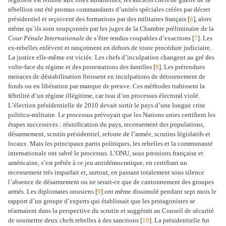
rébellion ont été promus commandants d’unités spéciales créées par décret
présidentiel et reçoivent des formations par des militaires français [
6
], alors
même qu’ils sont soupçonnés par les juges de la Chambre préliminaire de la
Cour Pénale Internationale
de s’être rendus coupables d’exactions [
7
]. Les
ex-rebelles enlèvent et rançonnent en dehors de toute procédure judiciaire.
La justice elle-même est viciée. Les chefs d’inculpation changent au gré des
volte-face du régime et des protestations des familles [
8
]. Les prétendues
menaces de déstabilisation finissent en inculpations de détournement de
fonds ou en libération par manque de preuve. Ces méthodes trahissent la
fébrilité d’un régime illégitime, car issu d’un processus électoral violé.
L’élection présidentielle de 2010 devait sortir le pays d’une longue crise
politico-militaire. Le processus prévoyait que les Nations unies certifient les
étapes successives : réunification du pays, recensement des populations,
désarmement, scrutin présidentiel, refonte de l’armée, scrutins législatifs et
locaux. Mais les principaux partis politiques, les rebelles et la communauté
internationale ont sabré le processus. L’ONU, sous pressions française et
américaine, s’est prêtée à ce jeu antidémocratique, en certifiant un
recensement très imparfait et, surtout, en passant totalement sous silence
l’absence de désarmement ou ne serait-ce que de cantonnement des groupes
armés. Les diplomates onusiens [
9
] ont même dissimulé pendant sept mois le
rapport d’un groupe d’experts qui établissait que les protagonistes se
réarmaient dans la perspective du scrutin et suggérait au Conseil de sécurité
de soumettre deux chefs rebelles à des sanctions [
10
]. La présidentielle fut