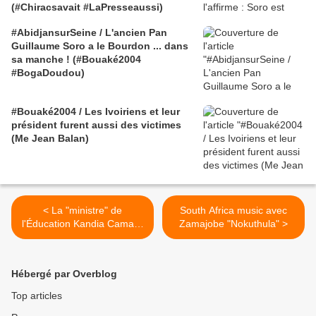
(#Chiracsavait #LaPresseaussi)
#AbidjansurSeine / L'ancien Pan
Guillaume Soro a le Bourdon ... dans
sa manche ! (#Bouaké2004
#BogaDoudou)
#Bouaké2004 / Les Ivoiriens et leur
président furent aussi des victimes
(Me Jean Balan)
< La "ministre" de
South Africa music avec
l'Éducation Kandia Camara
Zamajobe "Nokuthula" >
maltraite le français et
laisse frauder les Ivoiriens
aux diplômes...
Hébergé par Overblog
Top articles