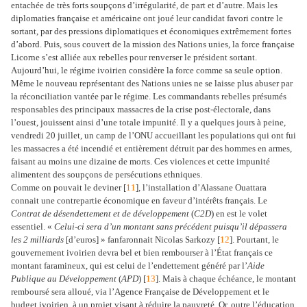
entachée de très forts soupçons d’irrégularité, de part et d’autre. Mais les
diplomaties française et américaine ont joué leur candidat favori contre le
sortant, par des pressions diplomatiques et économiques extrêmement fortes
d’abord. Puis, sous couvert de la mission des Nations unies, la force française
Licorne s’est alliée aux rebelles pour renverser le président sortant.
Aujourd’hui, le régime ivoirien considère la force comme sa seule option.
Même le nouveau représentant des Nations unies ne se laisse plus abuser par
la réconciliation vantée par le régime. Les commandants rebelles présumés
responsables des principaux massacres de la crise post-électorale, dans
l’ouest, jouissent ainsi d’une totale impunité. Il y a quelques jours à peine,
vendredi 20 juillet, un camp de l’ONU accueillant les populations qui ont fui
les massacres a été incendié et entièrement détruit par des hommes en armes,
faisant au moins une dizaine de morts. Ces violences et cette impunité
alimentent des soupçons de persécutions ethniques.
Comme on pouvait le deviner [
11
], l’installation d’Alassane Ouattara
connait une contrepartie économique en faveur d’intérêts français. Le
Contrat de désendettement et de développement
(
C2D
) en est le volet
essentiel. «
Celui-ci sera d’un montant sans précédent puisqu’il dépassera
les 2 milliards
[d’euros] » fanfaronnait Nicolas Sarkozy [
12
]. Pourtant, le
gouvernement ivoirien devra bel et bien rembourser à l’État français ce
montant faramineux, qui est celui de l’endettement généré par l’
Aide
Publique au Développement
(
APD
) [
13
]. Mais à chaque échéance, le montant
remboursé sera alloué, via l’Agence Française de Développement et le
budget ivoirien, à un projet visant à réduire la pauvreté. Or, outre l’éducation