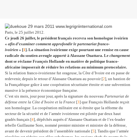
Paris, le 25 juillet 2012.
Ce jeudi 26 juillet, le président français recevra son homologue ivoirien
«
afin d’examiner comment approfondir le partenariat franco-
ivoirien
» [
1
]. La situation ivoirienne exige pourtant une remise en cause
radicale du soutien aveugle apporté à Alassane Ouattara. Le
changement
dont se réclame François Hollande en matière de politique franco-
africaine imposerait de réduire les relations au minimum protocolaire.
Si la relation franco-ivoirienne fut orageuse, la Côte d’Ivoire est en passe de
redevenir, depuis le retour d’Alassane Ouattara au pouvoir [
2
], un bastion de
la Françafrique grâce à une coopération sécuritaire étroite et une subvention
massive à la présence économique française.
C’est six mois, jour pour jour, après la signature du nouveau
Partenariat de
défense entre la Côte d’Ivoire et la France
[
3
] que François Hollande reçoit
son homologue. La coopération militaire est si étroite que la réforme du
secteur de la sécurité et de l’armée ivoirienne est pilotée par deux haut
gradés français [
4
], dépêchés auprès d’Alassane Ouattara et de l’ex-leader
rebelle Guillaume Soro, nommé premier ministre et ministre de la défense,
avant de devenir président de l’assemblée nationale [
5
]. Tandis que l’armée
régulière est réduite aux rôles subalternes, les anciens chefs de guerre de la