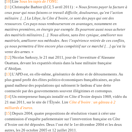
[
10
] Lire
Sous les tapis de l’ONU
.
[
11
] Christophe Barbier (
LCI
, 5 avril 2011) : «
Nous ferons payer la facture à
ceux pour qui nous faisons ce travail difficile, douloureux, qu’est l’action
militaire. [...] La Libye, la Côte d’Ivoire, ce sont des pays qui ont des
ressources. Ces pays nous rembourseront en avantages, notamment en
matières premières, en énergie par exemple. Ils pourront aussi nous acheter
des matériels militaires [...]. Nous allons, sans être cynique, améliorer nos
matériels, améliorer nos méthodes. Avec l’expérience retirée de ces conflits,
ça nous permettra d’être encore plus compétitif sur ce marché […] qu’est la
vente des armes.
»
[
12
] Nicolas Sarkozy, le 21 mai 2011, jour de l’investiture d’Alassane
Ouattara, devant les expatriés réunis dans la base militaire française
d’Abidjan.
[
13
] L’APD est, en elle-même, génératrice de dette et de détournements. Au
plus grand profit des élites politico-économiques françafricaines, au plus
grand malheur des populations qui subissent le fardeau d’une dette
contractée par des gouvernements souvent illégitimes et corrompus.
[
14
] Un entrepreneur français installé en Côte d’Ivoire depuis 1969, vidéo du
21 mai 2011, sur le site de l’Élysée. Lire
Côte d’Ivoire : un gâteau à 2
milliards d’euros
.
[
15
] Depuis 2004, quatre propositions de résolution visant à créer une
commission d’enquête parlementaire sur l’intervention française en Côte
d’Ivoire ont été déposées. Deux l’ont été le 1er décembre 2004 et les deux
autres, les 26 octobre 2005 et 12 juillet 2011.