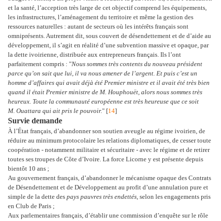
et la santé, l’acception très large de cet objectif comprend les équipements,
les infrastructures, l’aménagement du territoire et même la gestion des
ressources naturelles : autant de secteurs où les intérêts français sont
omniprésents. Autrement dit, sous couvert de désendettement et de d’aide au
développement, il s’agit en réalité d’une subvention massive et opaque, par
la dette ivoirienne, distribuée aux entrepreneurs français. Ils l’ont
parfaitement compris : "
Nous sommes très contents du nouveau président
parce qu’on sait que lui, il va nous amener de l’argent. Et puis c’est un
homme d’affaires qui avait déjà été Premier ministre et il avait été très bien
quand il était Premier ministre de M. Houphouët, alors nous sommes très
heureux. Toute la communauté européenne est très heureuse que ce soit
M. Ouattara qui ait pris le pouvoir.
" [
14
]
Survie demande
À l’État français, d’abandonner son soutien aveugle au régime ivoirien, de
réduire au minimum protocolaire les relations diplomatiques, de cesser toute
coopération - notamment militaire et sécuritaire - avec le régime et de retirer
toutes ses troupes de Côte d’Ivoire. La force Licorne y est présente depuis
bientôt 10 ans ;
Au gouvernement français, d’abandonner le mécanisme opaque des Contrats
de Désendettement et de Développement au profit d’une annulation pure et
simple de la dette des
pays pauvres très endettés
, selon les engagements pris
en Club de Paris ;
Aux parlementaires français, d’établir une commission d’enquête sur le rôle