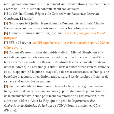
n’ont jamais communiqué officiellement sur la convention sur le maintien de
l’ordre de 1962, ni sur son contenu, ni sur son actualité.
[
4
] Le Général Claude Réglat et le Colonel Marc Paitier (
La Lettre du
Continent
, 12 juillet).
[
5
] Notons que le 2 juillet, le président de l’Assemblée nationale, Claude
Bartolone, a cru bon de recevoir son sulfureux homologue ivoirien.
[
6
] Thomas Hofnung (
Libération
, le 29 mai)
D’ex-chefs de guerre à l’école
française
.
[
7
]
RFI
le 23 février,
La CPI enquêtera sur les crimes commis depuis 2002 en
Côte d’Ivoire
.
[
8
] Comme d’autres proches du président déchu, Michel Gbagbo est ainsi
resté détenu quatre mois sans aucun chef d’inculpation et continue d’être
tenu au secret, en violation flagrante des droits les plus élémentaires de la
défense. Alors que l’Etat français aurait, dans d’autres circonstances, dénoncé
ce qui s’apparente à la prise d’otage d’un de ses ressortissants, ce Français ne
bénéficie d’aucun soutien diplomatique, malgré les démarches officielles de
sa mère et d’un comité de soutien.
[
9
] Par une coïncidence troublante, Thierry Le Roy que le gouvernement
français avait détaché pendant six mois (à partir du mois de janvier) auprès
de la présidence ivoirienne pour mener la réforme de l’État ivoirien, n’est
autre que le frère d’Alain Le Roy, qui dirigeait le
Département des
Opérations de Maintien de la Paix
de l’ONU (dont la mission en Côte
d’Ivoire).