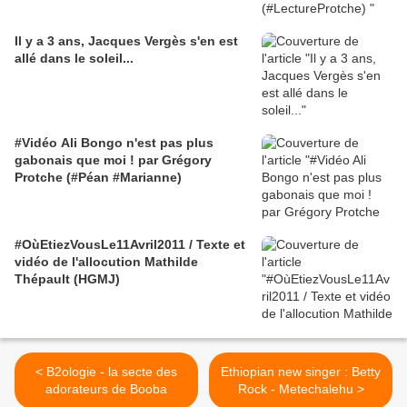
Il y a 3 ans, Jacques Vergès s'en est
allé dans le soleil...
#Vidéo Ali Bongo n'est pas plus
gabonais que moi ! par Grégory
Protche (#Péan #Marianne)
#OùEtiezVousLe11Avril2011 / Texte et
vidéo de l'allocution Mathilde
Thépault (HGMJ)
< B2ologie - la secte des
Ethiopian new singer : Betty
adorateurs de Booba
Rock - Metechalehu >