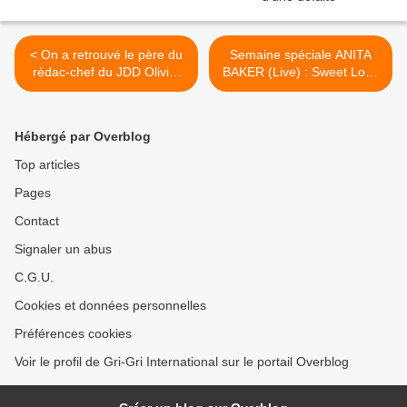
< On a retrouvé le père du
Semaine spéciale ANITA
rédac-chef du JDD Olivier
BAKER (Live) : Sweet Love
Jay qui trouvait que
>
l'antisémitisme était plus
grave que le racisme
Hébergé par Overblog
Top articles
Pages
Contact
Signaler un abus
C.G.U.
Cookies et données personnelles
Préférences cookies
Voir le profil de Gri-Gri International sur le portail Overblog