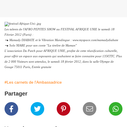
Les talents de l'AFRO PEPITES SHOW au FESTIVAL AFRIQUE UNIE le samedi 18
Février 2012 (Paris) :
·•● Mamady DIABATE et le Vibration Mandingue : www.myspace.com/mamadydiabate
·•● Solo NIARE pour son conte "La tirelire de Maman"
L’association Da Patch pour AFRIQUE UNIE, profite de cette réunification culturelle,
pour offrir un espace aux exposants qui souhaitent se faire connaitre pour 135€TTC. Plus
de 2 000 Visiteurs sont attendus, le samedi 18 février 2012, dans la salle Olympe de
Gouge 75011 Paris, Entrée gratuite
#Les carnets de l'Ambassadrice
Partager